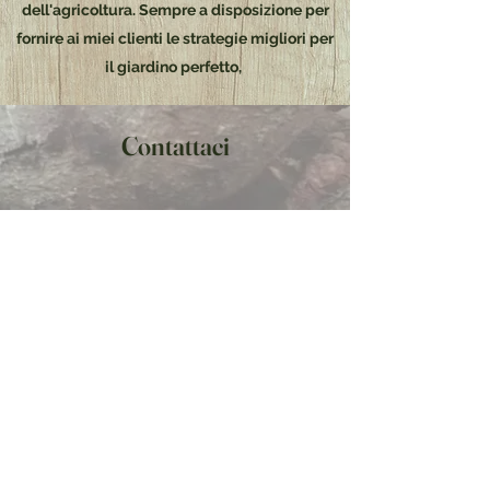
dell'agricoltura. Sempre a disposizione per
fornire ai miei clienti le strategie migliori per
il giardino perfetto,
Contattaci
Via Piave, 154/A, 20815 Cogliate MB, Italia
mbgiardini3@gmail.com
340 119 7233
Nome
Indirizzo